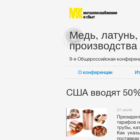
Медь, латунь,
производства
9-я Общероссийская конферен
О конференции
Ит
США вводят 50%
31 июля
Президент
тарифов н
трубы, ка
Как указ
поставках