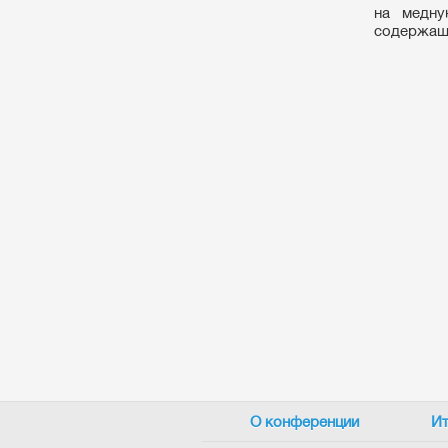
на медну
содержащи
О конференции
Ит