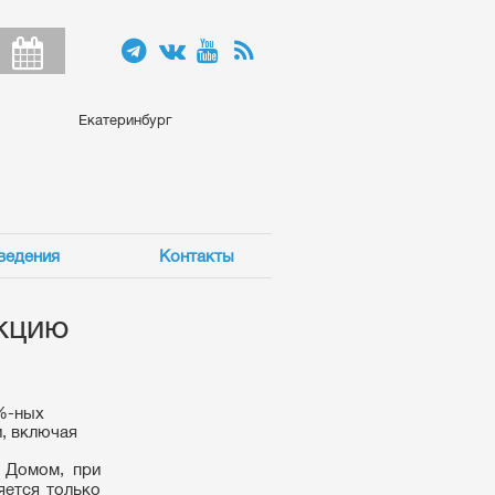
Екатеринбург
ведения
Контакты
кцию
0%-ных
, включая
 Домом, при
яется только